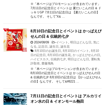
※「本ページはプロモーションが含まれています」
7月11日の記念日とイベントは 夏だいこんの日 & ド
ッキリGP 7月11日の記念日は 【夏だいこんの日】
なんです。 そして”X& …
8月10日の記念日とイベントは かっぱえび
せんの日 & 伝統的七夕
2024/08/09
-
イベント
,
明日はどんな日
,
気に
なる
,
記念日
,
誕生日
,
誕生花
8月10日のお誕生日
,
8月10日のイベント
,
8月10
日の記念日
,
8月10日の誕生花
,
かっぱえびせんの日
,
ハイビスカス
,
伝統的七夕
,
明日はどんな日
,
運転免
許取得
,
齋藤飛鳥
※「本ページはプロモーションが含まれています」
8月10日の記念日とイベントは かっぱえびせんの日
& 伝統的七夕 8月10日の記念日は 【かっぱえびせん
の日】なんです。 そして&#8221 …
7月11日の記念日とイベントは アルカリイ
オン水の日 & イオンモール熱田