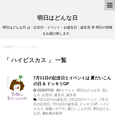
明日はどんな日
明日はどんな日 は・記念日・イベント・お誕生日・誕生花 等 明日の情報
をお届け致します。
HOME
>
ハイビスカス
「 ハイビスカス 」 一覧
7月11日の記念日とイベントは 夏だいこん
の日 & ドッキリGP
2026/07/10
-
イベント
,
明日はどんな日
,
気に
なる
,
記念日
,
誕生日
,
誕生花
7月11日のお誕生日
,
7月11日のイベント
,
7月11
日の記念日
,
7月11日の誕生花
,
ドッキリGP
,
ハイビ
スカス
,
加藤シゲアキ
,
夏だいこんの日
,
明日はどん
な日
,
運転免許取得