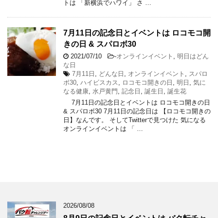
トは 「新横浜でハワイ」 さ …
7月11日の記念日とイベントは ロコモコ開
きの日 & スパロボ30
2021/07/10
-
オンラインイベント
,
明日はどん
な日
7月11日
,
どんな日
,
オンラインイベント
,
スパロ
ボ30
,
ハイビスカス
,
ロコモコ開きの日
,
明日
,
気に
なる健康
,
水戸黄門
,
記念日
,
誕生日
,
誕生花
7月11日の記念日とイベントは ロコモコ開きの日
& スパロボ30 7月11日の記念日は 【ロコモコ開きの
日】なんです。 そしてTwitterで見つけた 気になる
オンラインイベントは 「 …
2026/08/08