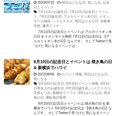
2023/07/10
-
明日はどんな日
,
気になる
,
記念
日とイベント
7月11日のお誕生日
,
7月11日の記念日とイベン
ト
,
7月11日誕生花
,
アルカリイオン水の日
,
イオン
モール熱田
,
ハイビスカス
,
明日はどんな日
,
自動車
学校
,
藤井フミヤ
7月11日の記念日とイベントは アルカリイオン水
の日 & イオンモール熱田 7月11日の記念日は 【ア
ルカリイオン水の日】なんです。 そしてTwitterで見
つけた 気になるイベントは …
8月10日の記念日とイベントは 焼き鳥の日
& 新横浜でハワイ
2022/08/09
-
イベント情報
,
明日はどんな日
,
気になる
8月10日の記念日
,
8月10日イベント情報
,
8月10
日有名人のお誕生日
,
8月10日誕生花
,
ハイビスカス
,
安倍なつみ
,
新横浜でハワイ
,
明日はどんな日
,
焼き
鳥の日
,
運転免許取得
8月10日の記念日とイベントは 焼き鳥の日 & 新
横浜でハワイ 8月10日の記念日は 【焼き鳥の日】な
んです。 そしてTwitterで見つけた 気になるイベン