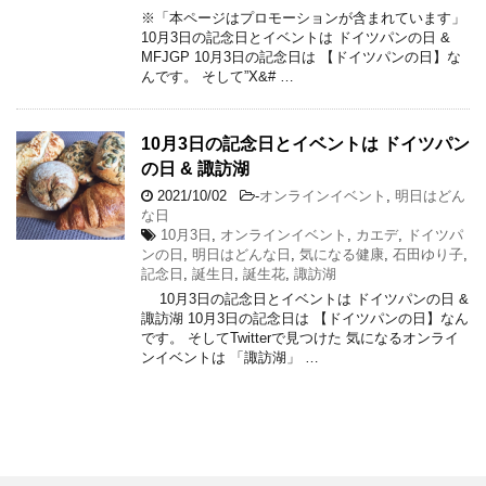
※「本ページはプロモーションが含まれています」
10月3日の記念日とイベントは ドイツパンの日 &
MFJGP 10月3日の記念日は 【ドイツパンの日】な
んです。 そして”X&# …
10月3日の記念日とイベントは ドイツパン
の日 & 諏訪湖
2021/10/02
-
オンラインイベント
,
明日はどん
な日
10月3日
,
オンラインイベント
,
カエデ
,
ドイツパ
ンの日
,
明日はどんな日
,
気になる健康
,
石田ゆり子
,
記念日
,
誕生日
,
誕生花
,
諏訪湖
10月3日の記念日とイベントは ドイツパンの日 &
諏訪湖 10月3日の記念日は 【ドイツパンの日】なん
です。 そしてTwitterで見つけた 気になるオンライ
ンイベントは 「諏訪湖」 …