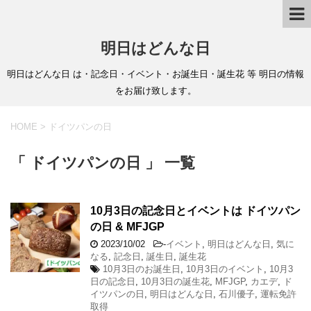
明日はどんな日
明日はどんな日 は・記念日・イベント・お誕生日・誕生花 等 明日の情報
をお届け致します。
HOME
>
ドイツパンの日
「 ドイツパンの日 」 一覧
10月3日の記念日とイベントは ドイツパン
の日 & MFJGP
2023/10/02
-
イベント
,
明日はどんな日
,
気に
なる
,
記念日
,
誕生日
,
誕生花
10月3日のお誕生日
,
10月3日のイベント
,
10月3
日の記念日
,
10月3日の誕生花
,
MFJGP
,
カエデ
,
ド
イツパンの日
,
明日はどんな日
,
石川優子
,
運転免許
取得