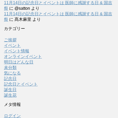
11月14日の記念日とイベントは 医師に感謝する日 & 国吉
祭
に
@satton
より
11月14日の記念日とイベントは 医師に感謝する日 & 国吉
祭
に
髙木麻里
より
カテゴリー
ご挨拶
イベント
イベント情報
オンラインイベント
明日はどんな日
未分類
気になる
記念日
記念日とイベント
誕生日
誕生花
メタ情報
ログイン