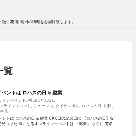
・誕生花 等 明日の情報をお届け致します。
一覧
ベントは ロハスの日 & 継業
ラインイベント
,
明日はどんな日
ンラインイベント
,
シューマン
,
タイサンボク
,
ロハスの日
,
明日
,
生花
トは ロハスの日 & 継業 6月8日の記念日は 【ロハスの日】な
terで見つけた 気になるオンラインイベントは 「継業」 さらに 有名