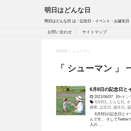
明日はどんな日
明日はどんな日 は・記念日・イベント・お誕生日
お問い合わせ
サイトマップ
HOME
>
シューマン
「 シューマン 」 
6月8日の記念日とイ
2021/06/07
-
オン
6月8日
,
どんな日
,
オ
継業
,
記念日
,
誕生日
,
誕
6月8日の記念日とイベン
んです。 そしてTwit
人の …