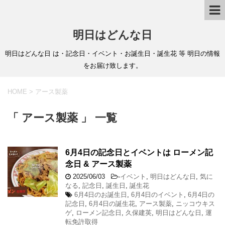
明日はどんな日
明日はどんな日 は・記念日・イベント・お誕生日・誕生花 等 明日の情報
をお届け致します。
HOME
>
アース製薬
「 アース製薬 」 一覧
6月4日の記念日とイベントは ローメン記
念日 & アース製薬
2025/06/03
-
イベント
,
明日はどんな日
,
気に
なる
,
記念日
,
誕生日
,
誕生花
6月4日のお誕生日
,
6月4日のイベント
,
6月4日の
記念日
,
6月4日の誕生花
,
アース製薬
,
ニッコウキス
ゲ
,
ローメン記念日
,
久保建英
,
明日はどんな日
,
運
転免許取得