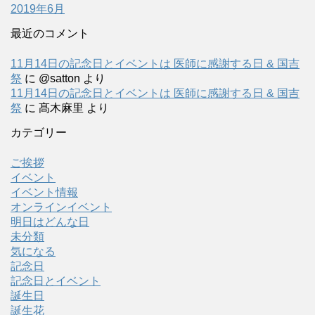
2019年6月
最近のコメント
11月14日の記念日とイベントは 医師に感謝する日 & 国吉
祭
に
@satton
より
11月14日の記念日とイベントは 医師に感謝する日 & 国吉
祭
に
髙木麻里
より
カテゴリー
ご挨拶
イベント
イベント情報
オンラインイベント
明日はどんな日
未分類
気になる
記念日
記念日とイベント
誕生日
誕生花