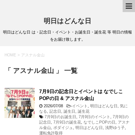
明日はどんな日
明日はどんな日 は・記念日・イベント・お誕生日・誕生花 等 明日の情報
をお届け致します。
HOME
>
アスナル金山
「 アスナル金山 」 一覧
7月9日の記念日とイベントは なでしこ
POPの日 & アスナル金山
2026/07/08
-
イベント
,
明日はどんな日
,
気に
なる
,
記念日
,
誕生日
,
誕生花
7月9日のお誕生日
,
7月9日のイベント
,
7月9日の
記念日
,
7月9日の誕生花
,
なでしこPOPの日
,
アスナ
ル金山
,
ボダイジュ
,
明日はどんな日
,
浅野ゆう子
,
運転免許取得