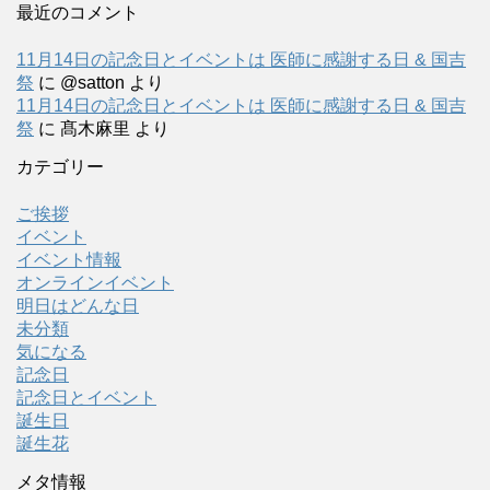
最近のコメント
11月14日の記念日とイベントは 医師に感謝する日 & 国吉
祭
に
@satton
より
11月14日の記念日とイベントは 医師に感謝する日 & 国吉
祭
に
髙木麻里
より
カテゴリー
ご挨拶
イベント
イベント情報
オンラインイベント
明日はどんな日
未分類
気になる
記念日
記念日とイベント
誕生日
誕生花
メタ情報