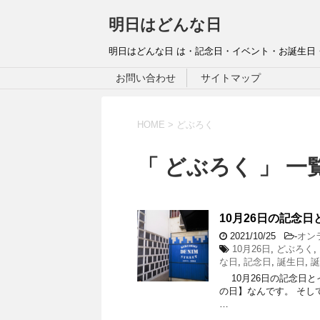
明日はどんな日
明日はどんな日 は・記念日・イベント・お誕生日
お問い合わせ
サイトマップ
HOME
>
どぶろく
「 どぶろく 」 一
10月26日の記念日
2021/10/25
-
オン
10月26日
,
どぶろく
,
な日
,
記念日
,
誕生日
,
誕
10月26日の記念日とイ
の日】なんです。 そして
…