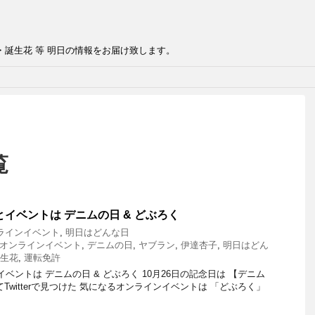
・誕生花 等 明日の情報をお届け致します。
覧
とイベントは デニムの日 & どぶろく
ラインイベント
,
明日はどんな日
オンラインイベント
,
デニムの日
,
ヤブラン
,
伊達杏子
,
明日はどん
生花
,
運転免許
ベントは デニムの日 & どぶろく 10月26日の記念日は 【デニム
Twitterで見つけた 気になるオンラインイベントは 「どぶろく」