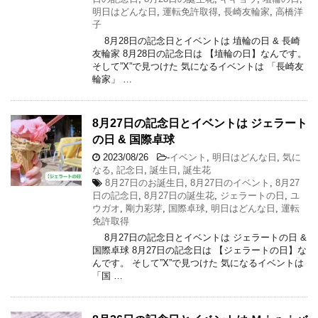
明日はどんな日
,
運転免許取得
,
長崎友輪家
,
高橋洋
子
8月28日の記念日とイベントは 埴輪の日 & 長崎
友輪家 8月28日の記念日は 【埴輪の日】なんです。
そして”X”で見つけた 気になるイベントは 「長崎友
輪家」 …
8月27日の記念日とイベントは ジェラート
の日 & 国際卓球
2023/08/26
-
イベント
,
明日はどんな日
,
気に
なる
,
記念日
,
誕生日
,
誕生花
8月27日のお誕生日
,
8月27日のイベント
,
8月27
日の記念日
,
8月27日の誕生花
,
ジェラートの日
,
ユ
ウガオ
,
剛力彩芽
,
国際卓球
,
明日はどんな日
,
運転
免許取得
8月27日の記念日とイベントは ジェラートの日 &
国際卓球 8月27日の記念日は 【ジェラートの日】な
んです。 そして”X”で見つけた 気になるイベントは
「国 …