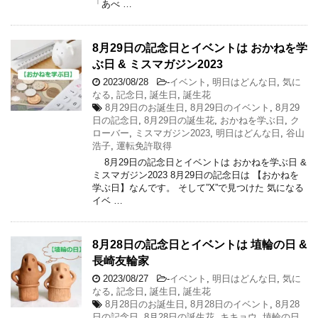
「あべ …
8月29日の記念日とイベントは おかねを学
ぶ日 & ミスマガジン2023
2023/08/28
-
イベント
,
明日はどんな日
,
気に
なる
,
記念日
,
誕生日
,
誕生花
8月29日のお誕生日
,
8月29日のイベント
,
8月29
日の記念日
,
8月29日の誕生花
,
おかねを学ぶ日
,
ク
ローバー
,
ミスマガジン2023
,
明日はどんな日
,
谷山
浩子
,
運転免許取得
8月29日の記念日とイベントは おかねを学ぶ日 &
ミスマガジン2023 8月29日の記念日は 【おかねを
学ぶ日】なんです。 そして”X”で見つけた 気になる
イベ …
8月28日の記念日とイベントは 埴輪の日 &
長崎友輪家
2023/08/27
-
イベント
,
明日はどんな日
,
気に
なる
,
記念日
,
誕生日
,
誕生花
8月28日のお誕生日
,
8月28日のイベント
,
8月28
日の記念日
,
8月28日の誕生花
,
キキョウ
,
埴輪の日
,