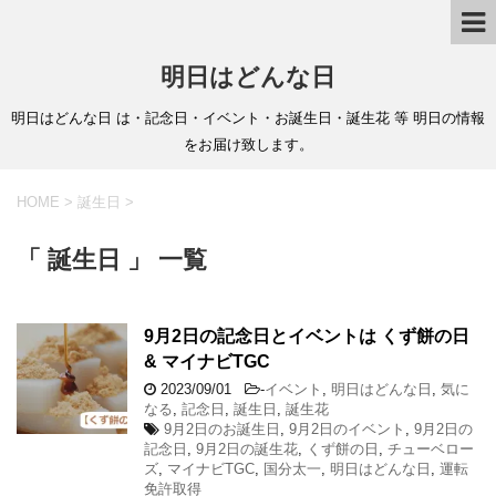
明日はどんな日
明日はどんな日 は・記念日・イベント・お誕生日・誕生花 等 明日の情報
をお届け致します。
HOME
>
誕生日
>
「 誕生日 」 一覧
9月2日の記念日とイベントは くず餅の日
& マイナビTGC
2023/09/01
-
イベント
,
明日はどんな日
,
気に
なる
,
記念日
,
誕生日
,
誕生花
9月2日のお誕生日
,
9月2日のイベント
,
9月2日の
記念日
,
9月2日の誕生花
,
くず餅の日
,
チューベロー
ズ
,
マイナビTGC
,
国分太一
,
明日はどんな日
,
運転
免許取得