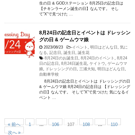
生の日 & GODステーション 8月25日の記念日は
【チキンラーメン誕生の日】なんです。 そし
て”X”で見つけた …
8月24日の記念日とイベントは ドレッシン
グの日 & ゲームウマ娘
2023/08/23
-
イベント
,
明日はどんな日
,
気に
なる
,
記念日
,
誕生日
,
誕生花
8月24日のお誕生日
,
8月24日のイベント
,
8月24
日の記念日
,
8月24日誕生花
,
ケイトウ
,
ゲームウマ
娘
,
ドレッシングの日
,
三浦大知
,
明日はどんな日
,
自動車学校
8月24日の記念日とイベントは ドレッシングの日
& ゲームウマ娘 8月24日の記念日は 【ドレッシング
の日】なんです。 そして”X”で見つけた 気になるイ
ベント …
« 前へ
1
…
106
107
108
…
110
次へ »