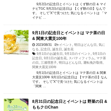
9月2日の記念日とイベントは くず餅の日 & マイ
ナビTGC 9月2日の記念日は 【くず餅の日】なんで
す。 そして”X”で見つけた 気になるイベントは 「マ
イナビ …
9月1日の記念日とイベントは マテ茶の日
& 関東大震災100年
2023/08/31
-
イベント
,
明日はどんな日
,
気に
なる
,
記念日
,
誕生日
,
誕生花
9月1日のお誕生日
,
9月1日のイベント
,
9月1日の
記念日
,
9月1日の誕生花
,
スパティフィラム
,
マテ茶
の日
,
三浦理恵子
,
明日はどんな日
,
運転免許取得
,
関東大震災100年
9月1日の記念日とイベントは マテ茶の日 & 関東
大震災100年 9月1日の記念日は 【マテ茶の日】なん
です。 そして”X”で見つけた 気になるイベントは
「関東 …
8月31日の記念日とイベントは 野菜の日 &
ももクロChan