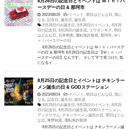
8月26日の記念日とイベントは Ｍｉｎｉバ
ースデーの日 & 那珂市
2023/08/25
-
イベント
,
明日はどんな日
,
気に
なる
,
記念日
,
誕生日
,
誕生花
8月26日のお誕生日
,
8月26日のイベント
,
8月26
日の記念日
,
8月26日の誕生花
,
ユウゼンギク
,
明日
はどんな日
,
石井明美
,
運転免許取得
,
那珂市
,
Ｍｉ
ｎｉバースデーの日
8月26日の記念日とイベントは Ｍｉｎｉバースデ
ーの日 & 那珂市 8月26日の記念日は 【Ｍｉｎｉバ
ースデーの日】なんです。 そして”X”で見つけた 気
になるイ …
8月25日の記念日とイベントは チキンラー
メン誕生の日 & GODステーション
2023/08/24
-
イベント
,
明日はどんな日
,
気に
なる
,
記念日
,
誕生日
,
誕生花
8月25日のお誕生日
,
8月25日のイベント
,
8月25
日の記念日
,
8月25日の誕生花
,
GODステーション
,
アンスリウム
,
チキンラーメン誕生の日
,
明日はどん
な日
,
東野純直
,
運転免許取得
8月25日の記念日とイベントは チキンラーメン誕